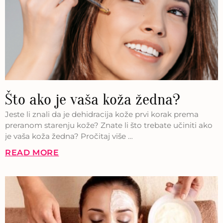
Što ako je vaša koža žedna?
Jeste li znali da je dehidracija kože prvi korak prema
preranom starenju kože? Znate li što trebate učiniti ako
je vaša koža žedna? Pročitaj više …
READ MORE