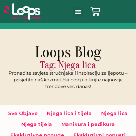
Loops Blog
Tag: Njega lica
Pronađite savjete stručnjaka i inspiraciju za ljepotu –
posjetite naš kozmetički blog i otkrijte najnovije
trendove već danas!
Sve Objave
Njega lica i tijela
Njega lica
Njega tijela
Manikura i pedikura
Ekskluzivne ponude
Ekskluzivni popusti