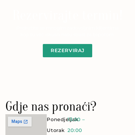
Rezervirajte termin!
Pridružite se mnogim zadovoljnim klijentima
koji su već iskusili našu strast za ljepotom.
REZERVIRAJ
Gdje nas pronaći?
Ponedjeljak
13:00 –
Utorak
20:00