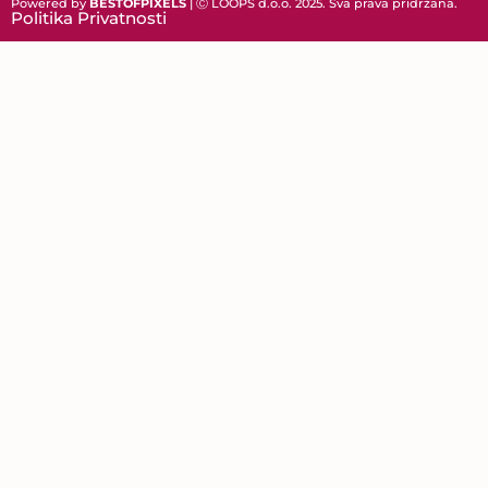
Powered by
BESTOFPIXELS
| Ⓒ LOOPS d.o.o. 2025. Sva prava pridržana.
Politika Privatnosti