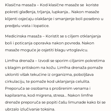
Klasična masaža – Kod klasične masaže se koriste
pokreti glađenja, trljanja, lupkanja… Nakon masaže
klijenti osjećaju olakšanje i smanjenje boli posebno u
predjelu vrata i lopatice.
Medicinska masaža – Koristit se s ciljem otklanjanja
boli i poticanja oporavka nakon povreda. Nakon
masaže moguće je osjetiti blagu vrtoglavicu.
Limfna drenaža – Izvodi se sporim ciljanim pokretima
s blagim pritiskom na kožu. Limfna drenaža pomaže
ukloniti višak tekućine iz organizma, poboljšava
cirkulaciju, te pomaže kod uklanjanja celulita.
Preporuča se osobama s proširenim venama i
kapilarama, kod migrena, stresa… Nakon limfne
drenaže preporuča se popiti čašu limunade kako bi se
ubrzalo izlučivanje toksina.