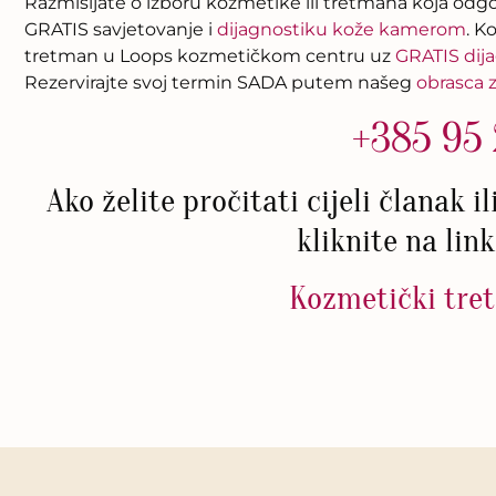
Razmišljate o izboru kozmetike ili tretmana koja odgov
GRATIS savjetovanje i
dijagnostiku kože kamerom
. K
tretman u Loops kozmetičkom centru uz
GRATIS dij
Rezervirajte svoj termin SADA putem našeg
obrasca 
+385 95
Ako želite pročitati cijeli članak i
kliknite na link
Kozmetički tret