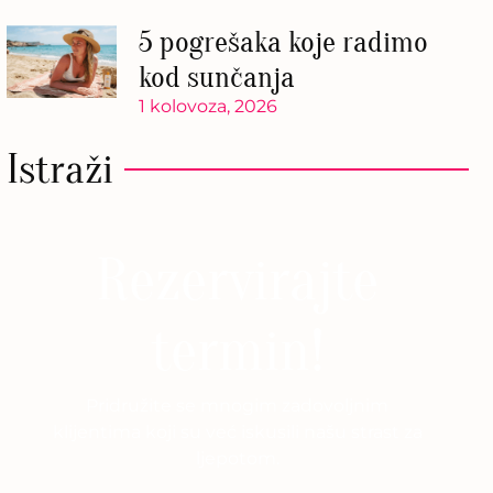
5 pogrešaka koje radimo
kod sunčanja
1 kolovoza, 2026
Istraži
Rezervirajte
termin!
Pridružite se mnogim zadovoljnim
klijentima koji su već iskusili našu strast za
ljepotom.