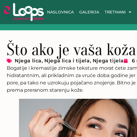
NASLOVNICA
GALERIJA
TRETMANI
Što ako je vaša kož
Njega lica
,
Njega lica i tijela
,
Njega tijela
6
Bogatije i kremastije zimske teksture morat ćete zam
hidratantnim, ali prikladnim za vruće doba godine jer
pore, pa tako ne uzrokuju pojačano znojenje. Bitno je “c
prema preranom starenju kože.