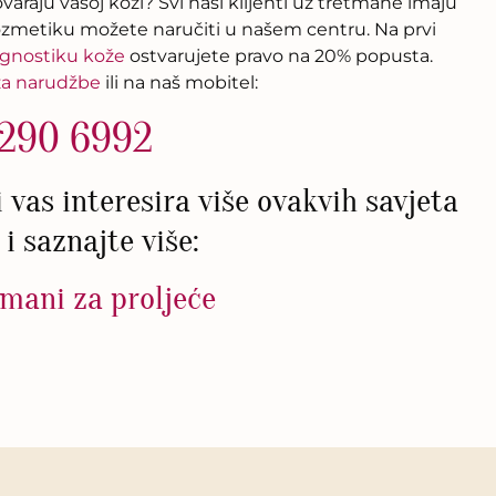
araju vašoj koži? Svi naši klijenti uz tretmane imaju
ozmetiku možete naručiti u našem centru. Na prvi
agnostiku kože
ostvarujete pravo na 20% popusta.
za narudžbe
ili na naš mobitel:
 290 6992
li vas interesira više ovakvih savjeta
 i saznajte više:
mani za proljeće