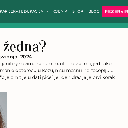
REZERVIR
KARIJERA I EDUKACIJA
CJENIK
SHOP
BLOG
a žedna?
 svibnja, 2024
ijeniti gelovima, serumima ili mouseima, jednako
 manje opterećuju kožu, nisu masni i ne začepljuju
ijelom tijelu dati piće” jer dehidracija je prvi korak