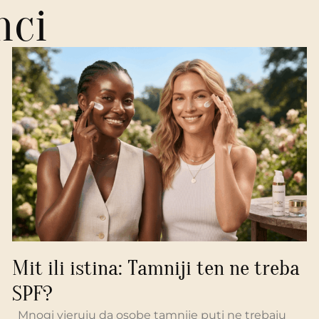
nci
Mit ili istina: Tamniji ten ne treba
SPF?
Mnogi vjeruju da osobe tamnije puti ne trebaju