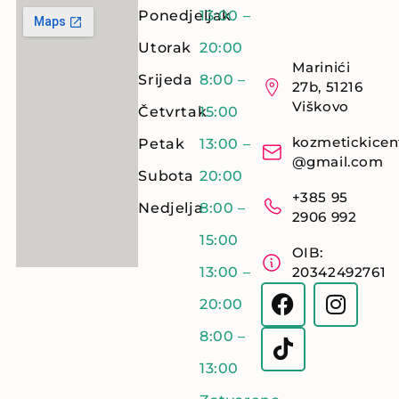
Ponedjeljak
13:00 –
Utorak
20:00
Marinići
Srijeda
8:00 –
27b, 51216
Viškovo
Četvrtak
15:00
kozmetickicen
Petak
13:00 –
@gmail.com
Subota
20:00
+385 95
Nedjelja
8:00 –
2906 992
15:00
OIB:
13:00 –
20342492761
20:00
8:00 –
13:00