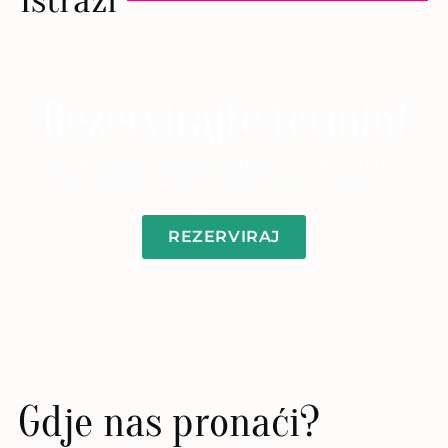
Rezervirajte termin!
Pridružite se mnogim zadovoljnim klijentima
koji su već iskusili našu strast za ljepotom.
REZERVIRAJ
Gdje nas pronaći?