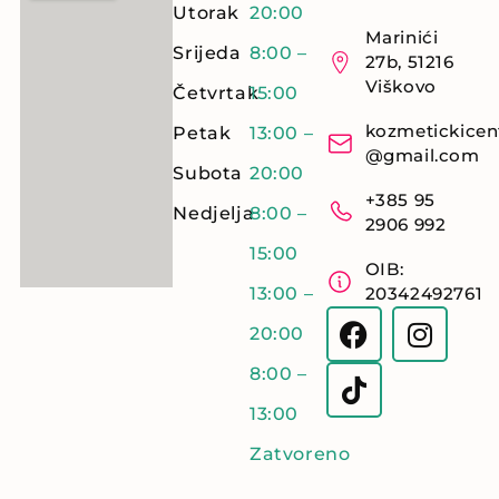
Utorak
20:00
Marinići
Srijeda
8:00 –
27b, 51216
Viškovo
Četvrtak
15:00
kozmetickicen
Petak
13:00 –
@gmail.com
Subota
20:00
+385 95
Nedjelja
8:00 –
2906 992
15:00
OIB:
13:00 –
20342492761
20:00
8:00 –
13:00
Zatvoreno