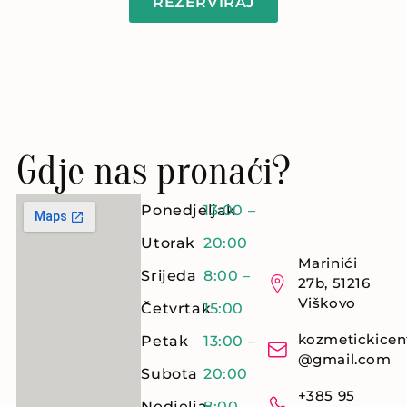
REZERVIRAJ
Gdje nas pronaći?
Ponedjeljak
13:00 –
Utorak
20:00
Marinići
Srijeda
8:00 –
27b, 51216
Viškovo
Četvrtak
15:00
kozmetickicen
Petak
13:00 –
@gmail.com
Subota
20:00
+385 95
Nedjelja
8:00 –