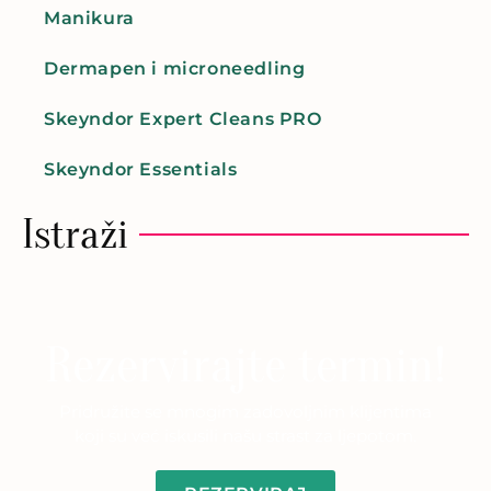
Manikura
Dermapen i microneedling
Skeyndor Expert Cleans PRO
Skeyndor Essentials
Istraži
Rezervirajte termin!
Pridružite se mnogim zadovoljnim klijentima
koji su već iskusili našu strast za ljepotom.