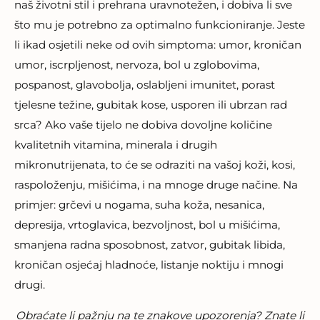
naš životni stil i prehrana uravnotežen, i dobiva li sve
što mu je potrebno za optimalno funkcioniranje. Jeste
li ikad osjetili neke od ovih simptoma: umor, kroničan
umor, iscrpljenost, nervoza, bol u zglobovima,
pospanost, glavobolja, oslabljeni imunitet, porast
tjelesne težine, gubitak kose, usporen ili ubrzan rad
srca? Ako vaše tijelo ne dobiva dovoljne količine
kvalitetnih vitamina, minerala i drugih
mikronutrijenata, to će se odraziti na vašoj koži, kosi,
raspoloženju, mišićima, i na mnoge druge načine. Na
primjer: grčevi u nogama, suha koža, nesanica,
depresija, vrtoglavica, bezvoljnost, bol u mišićima,
smanjena radna sposobnost, zatvor, gubitak libida,
kroničan osjećaj hladnoće, listanje noktiju i mnogi
drugi.
Obraćate li pažnju na te znakove upozorenja? Znate li