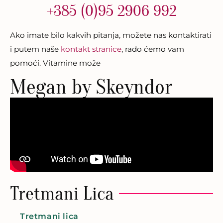
+385 (0)95 2906 992
Ako imate bilo kakvih pitanja, možete nas kontaktirati
i putem naše
kontakt stranice
, rado ćemo vam
pomoći. Vitamine može
Megan by Skeyndor
Tretmani Lica
Tretmani lica