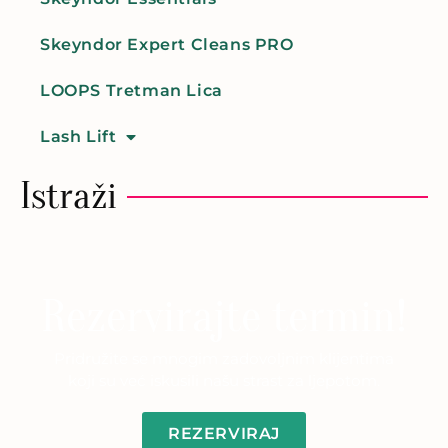
Skeyndor Expert Cleans PRO
LOOPS Tretman Lica
Lash Lift
Istraži
Rezervirajte termin!
Pridružite se mnogim zadovoljnim klijentima
koji su već iskusili našu strast za ljepotom.
REZERVIRAJ