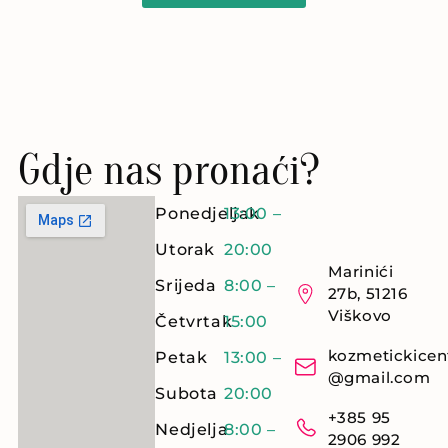
Gdje nas pronaći?
Ponedjeljak
13:00 –
Utorak
20:00
Marinići
Srijeda
8:00 –
27b, 51216
Viškovo
Četvrtak
15:00
kozmetickicen
Petak
13:00 –
@gmail.com
Subota
20:00
+385 95
Nedjelja
8:00 –
2906 992