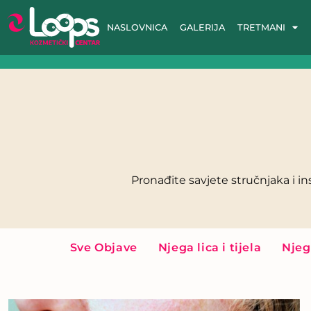
NASLOVNICA
GALERIJA
TRETMANI
Pronađite savjete stručnjaka i in
Sve Objave
Njega lica i tijela
Njeg