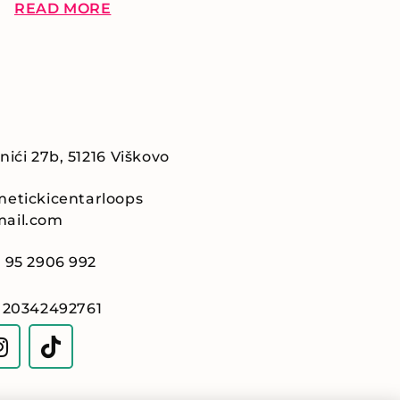
READ MORE
nići 27b, 51216 Viškovo
etickicentarloops
ail.com
 95 2906 992
 20342492761