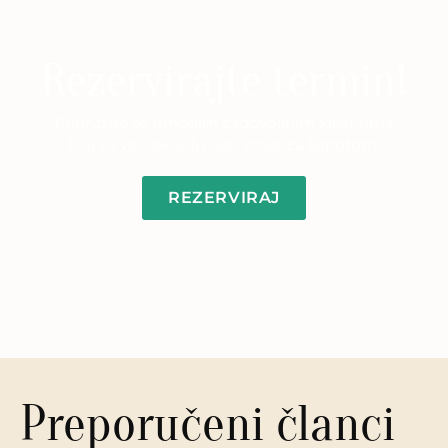
Rezervirajte termin!
Pridružite se mnogim zadovoljnim klijentima
koji su već iskusili našu strast za ljepotom.
REZERVIRAJ
Preporučeni članci