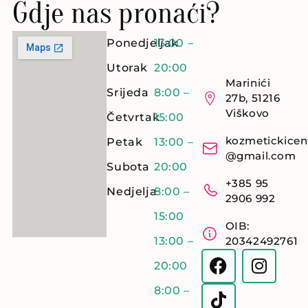
Gdje nas pronaći?
Ponedjeljak
13:00 –
Utorak
20:00
Marinići
Srijeda
8:00 –
27b, 51216
Viškovo
Četvrtak
15:00
kozmetickicen
Petak
13:00 –
@gmail.com
Subota
20:00
+385 95
Nedjelja
8:00 –
2906 992
15:00
OIB:
13:00 –
20342492761
20:00
8:00 –