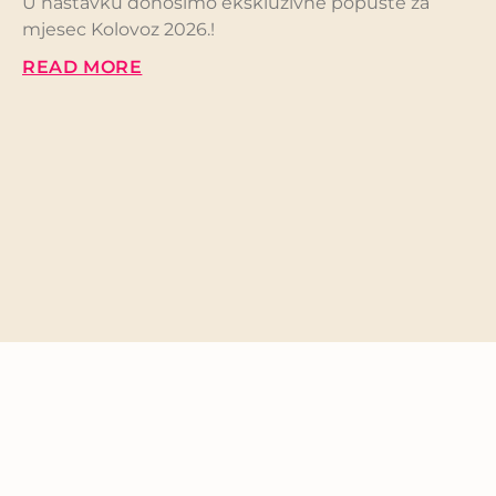
U nastavku donosimo ekskluzivne popuste za
mjesec Kolovoz 2026.!
READ MORE