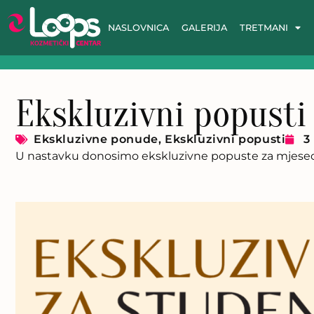
NASLOVNICA
GALERIJA
TRETMANI
Ekskluzivni popusti
Ekskluzivne ponude
,
Ekskluzivni popusti
3
U nastavku donosimo ekskluzivne popuste za mjese