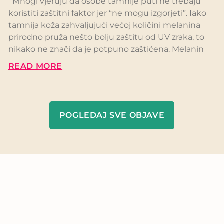
Mnogi vjeruju da osobe tamnije puti ne trebaju
koristiti zaštitni faktor jer “ne mogu izgorjeti”. Iako
tamnija koža zahvaljujući većoj količini melanina
prirodno pruža nešto bolju zaštitu od UV zraka, to
nikako ne znači da je potpuno zaštićena. Melanin
READ MORE
POGLEDAJ SVE OBJAVE