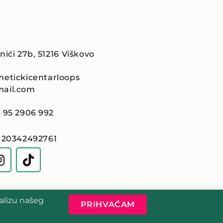
nići 27b, 51216 Viškovo
etickicentarloops
ail.com
 95 2906 992
 20342492761
nalizu našeg
PRIHVAĆAM
Politika Privatnosti