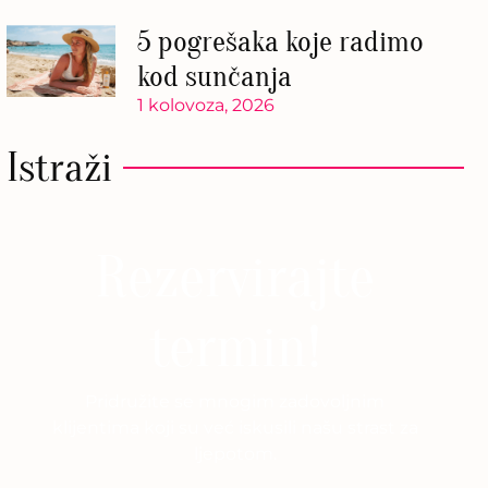
5 pogrešaka koje radimo
kod sunčanja
1 kolovoza, 2026
Istraži
Rezervirajte
termin!
Pridružite se mnogim zadovoljnim
klijentima koji su već iskusili našu strast za
ljepotom.