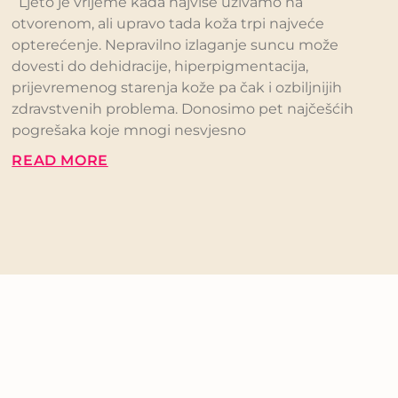
Ljeto je vrijeme kada najviše uživamo na
otvorenom, ali upravo tada koža trpi najveće
opterećenje. Nepravilno izlaganje suncu može
dovesti do dehidracije, hiperpigmentacija,
prijevremenog starenja kože pa čak i ozbiljnijih
zdravstvenih problema. Donosimo pet najčešćih
pogrešaka koje mnogi nesvjesno
READ MORE