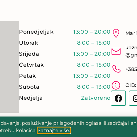
Ponedjeljak
13:00 – 20:00
Mari
Utorak
8:00 – 15:00
kozm
Srijeda
13:00 – 20:00
@gm
Četvrtak
8:00 – 15:00
+385
Petak
13:00 – 20:00
OIB:
Subota
8:00 – 13:00
Nedjelja
Zatvoreno
avanja, posluživanje prilagođenih oglasa ili sadržaja i a
trebu kolačića.
Saznajte više.
ana.