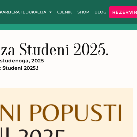
REZERVIR
KARIJERA I EDUKACIJA
CJENIK
SHOP
BLOG
 za Studeni 2025.
 studenoga, 2025
c
Studeni 2025.!