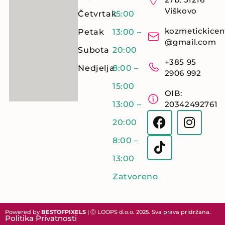
Viškovo
Četvrtak
15:00
kozmetickicen
Petak
13:00 –
@gmail.com
Subota
20:00
+385 95
Nedjelja
8:00 –
2906 992
15:00
OIB:
13:00 –
20342492761
20:00
8:00 –
13:00
Zatvoreno
Powered by
BESTOFPIXELS
| Ⓒ LOOPS d.o.o. 2025. Sva prava pridržana.
Politika Privatnosti