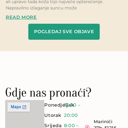
ali upravo tada koža trpi najveće opterećenje.
Nepravilno izlaganje suncu može
READ MORE
POGLEDAJ SVE OBJAVE
Gdje nas pronaći?
Ponedjeljak
13:00 –
Utorak
20:00
Marinići
Srijeda
8:00 –
27b, 51216