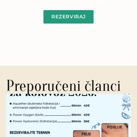
koji su već iskusili našu strast za ljepotom.
REZERVIRAJ
Preporučeni članci