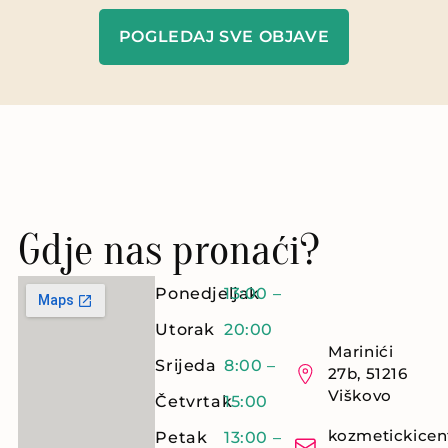
POGLEDAJ SVE OBJAVE
Gdje nas pronaći?
Ponedjeljak
13:00 –
Utorak
20:00
Marinići
Srijeda
8:00 –
27b, 51216
Viškovo
Četvrtak
15:00
kozmetickicen
Petak
13:00 –