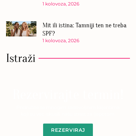
1 kolovoza, 2026
Mit ili istina: Tamniji ten ne treba
SPF?
1 kolovoza, 2026
Istraži
Rezervirajte termin!
Pridružite se mnogim zadovoljnim klijentima
koji su već iskusili našu strast za ljepotom.
REZERVIRAJ