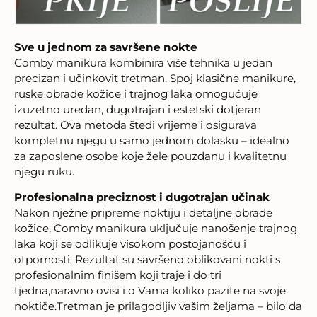
Sve u jednom za savršene nokte
Comby manikura kombinira više tehnika u jedan
precizan i učinkovit tretman. Spoj klasične manikure,
ruske obrade kožice i trajnog laka omogućuje
izuzetno uredan, dugotrajan i estetski dotjeran
rezultat. Ova metoda štedi vrijeme i osigurava
kompletnu njegu u samo jednom dolasku – idealno
za zaposlene osobe koje žele pouzdanu i kvalitetnu
njegu ruku.
Profesionalna preciznost i dugotrajan učinak
Nakon nježne pripreme noktiju i detaljne obrade
kožice, Comby manikura uključuje nanošenje trajnog
laka koji se odlikuje visokom postojanošću i
otpornosti. Rezultat su savršeno oblikovani nokti s
profesionalnim finišem koji traje i do tri
tjedna,naravno ovisi i o Vama koliko pazite na svoje
noktiče.Tretman je prilagodljiv vašim željama – bilo da