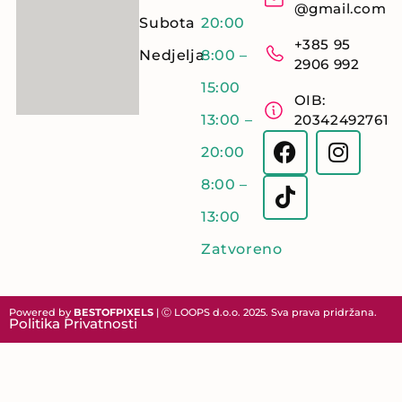
@gmail.com
Subota
20:00
+385 95
Nedjelja
8:00 –
2906 992
15:00
OIB:
13:00 –
20342492761
20:00
8:00 –
13:00
Zatvoreno
Powered by
BESTOFPIXELS
| Ⓒ LOOPS d.o.o. 2025. Sva prava pridržana.
Politika Privatnosti