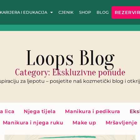
REZERVIR
KARIJERA I EDUKACIJA
CJENIK
SHOP
BLOG
Loops Blog
Category: Ekskluzivne ponude
spiraciju za ljepotu – posjetite naš kozmetički blog i otkr
a lica
Njega tijela
Manikura i pedikura
Eks
Manikura i njega ruku
Make up
Mršavljenje