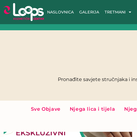
NASLOVNICA
GALERIJA
TRETMANI
Pronađite savjete stručnjaka i in
Sve Objave
Njega lica i tijela
Njeg