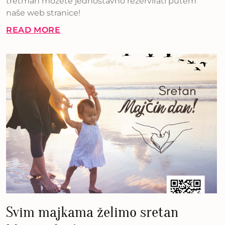
tretman možete jednostavno rezervirati putem
naše web stranice!
READ MORE
Svim majkama želimo sretan